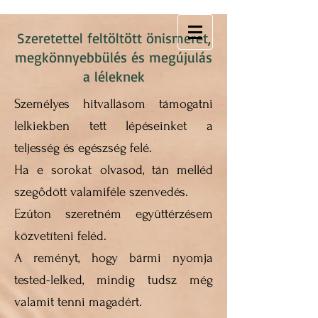
Szeretettel feltöltött önismeret,
megkönnyebbülés és megújulás
a léleknek
Személyes hitvallásom támogatni
lelkiekben tett lépéseinket a
teljesség és egészség felé.
Ha e sorokat olvasod, tán melléd
szegődött valamiféle szenvedés.
Ezúton szeretném együttérzésem
közvetíteni feléd.
A reményt, hogy bármi nyomja
tested-lelked, mindig tudsz még
valamit tenni magadért.