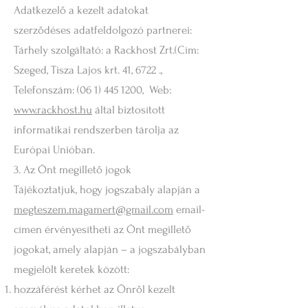
Adatkezelő a kezelt adatokat
szerződéses adatfeldolgozó partnerei:
Tárhely szolgáltató: a Rackhost Zrt.(Cím:
Szeged, Tisza Lajos krt. 41, 6722 .,
Telefonszám:
(06 1) 445 1200
, Web:
www.rackhost.hu
által biztosított
informatikai rendszerben tárolja az
Európai Unióban.
3. Az Önt megillető jogok
Tájékoztatjuk, hogy jogszabály alapján a
megteszem.magamert@gmail.com
email-
címen érvényesítheti az Önt megillető
jogokat, amely alapján – a jogszabályban
megjelölt keretek között:
hozzáférést kérhet az Önről kezelt