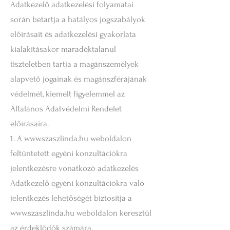
Adatkezelő adatkezelési folyamatai
során betartja a hatályos jogszabályok
előírásait és adatkezelési gyakorlata
kialakításakor maradéktalanul
tiszteletben tartja a magánszemélyek
alapvető jogainak és magánszférájának
védelmét, kiemelt figyelemmel az
Általános Adatvédelmi Rendelet
előírásaira.
1. A
www.szaszlinda.hu
weboldalon
feltüntetett egyéni konzultációkra
jelentkezésre vonatkozó adatkezelés
Adatkezelő egyéni konzultációkra való
jelentkezés lehetőségét biztosítja a
www.szaszlinda.hu
weboldalon keresztül
az érdeklődők számára.