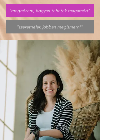
"megnézem, hogyan tehetek magamért"
"szeretnélek jobban megismerni"