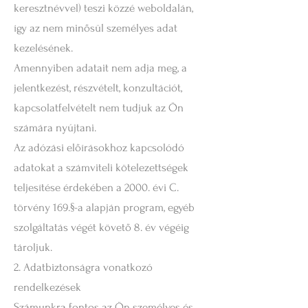
keresztnévvel) teszi közzé weboldalán,
így az nem minősül személyes adat
kezelésének.
Amennyiben adatait nem adja meg, a
jelentkezést, részvételt, konzultációt,
kapcsolatfelvételt nem tudjuk az Ön
számára nyújtani.
Az adózási előírásokhoz kapcsolódó
adatokat a számviteli kötelezettségek
teljesítése érdekében a 2000. évi C.
törvény 169.§-a alapján program, egyéb
szolgáltatás végét követő 8. év végéig
tároljuk.
2. Adatbiztonságra vonatkozó
rendelkezések
Számunkra fontos az Ön személyes és