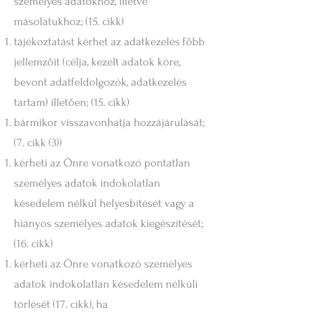
személyes adatokhoz, illetve
másolatukhoz; (15. cikk)
tájékoztatást kérhet az adatkezelés főbb
jellemzőit (célja, kezelt adatok köre,
bevont adatfeldolgozók, adatkezelés
tartam) illetően; (15. cikk)
bármikor visszavonhatja hozzájárulását;
(7. cikk (3))
kérheti az Önre vonatkozó pontatlan
személyes adatok indokolatlan
késedelem nélkül helyesbítését vagy a
hiányos személyes adatok kiegészítését;
(16. cikk)
kérheti az Önre vonatkozó személyes
adatok indokolatlan késedelem nélküli
törlését (17. cikk), ha