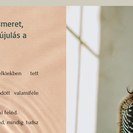
smeret,
julás a
lkiekben tett
dött valamiféle
i feléd.
d, mindig tudsz