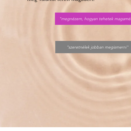
"megnézem, hogyan tehetek magamér
"szeretnélek jobban megismerni"