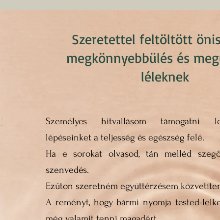
Szeretettel feltöltött öni
megkönnyebbülés és megú
léleknek
Személyes hitvallásom támogatni le
lépéseinket a teljesség és egészség felé.
Ha e sorokat olvasod, tán melléd szegő
szenvedés.
Ezúton szeretném együttérzésem közvetíten
A reményt, hogy bármi nyomja tested-lelke
még valamit tenni magadért.