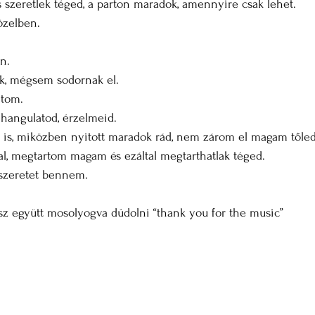
szeretlek téged, a parton maradok, amennyire csak lehet.
közelben.
an.
k, mégsem sodornak el.
tom.
 hangulatod, érzelmeid.
t is, miközben nyitott maradok rád, nem zárom el magam tőled
ttal, megtartom magam és ezáltal megtarthatlak téged.
 szeretet bennem.
lesz együtt mosolyogva dúdolni “thank you for the music”