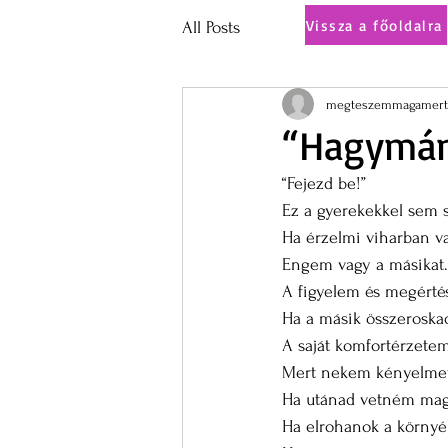
Vissza a főoldalra
All Posts
megteszemmagamert
“Hagymán
“Fejezd be!”
Ez a gyerekekkel sem s
Ha érzelmi viharban va
Engem vagy a másikat.
A figyelem és megértés
Ha a másik összeroskad
A saját komfortérzetem
Mert nekem kényelmet
Ha utánad vetném mag
Ha elrohanok a környékr