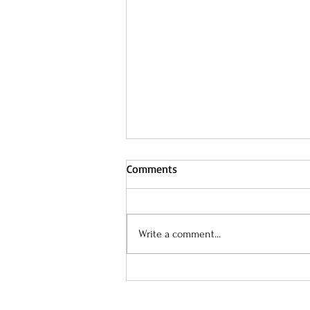
Comments
Write a comment...
Egyszer s mindenkorra vagy
napi 5-10 percig?