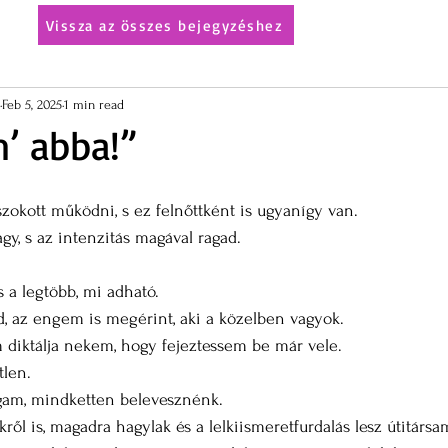
Vissza az összes bejegyzéshez
Feb 5, 2025
1 min read
’ abba!”
zokott működni, s ez felnőttként is ugyanígy van.
gy, s az intenzitás magával ragad.
 a legtöbb, mi adható.
, az engem is megérint, aki a közelben vagyok.
 diktálja nekem, hogy fejeztessem be már vele.
len.
am, mindketten belevesznénk.
ől is, magadra hagylak és a lelkiismeretfurdalás lesz útitársa